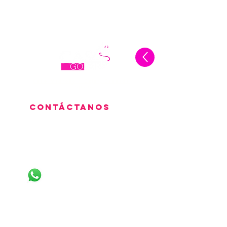
Calle Madroño 4 Gojár, Granada
España
Contáctanos
LLÁMANOS
+34622352891
+34632181986
LINEAS DE WHATSAPP
+34604116189
+34623428517
+34613921862
+34632200106