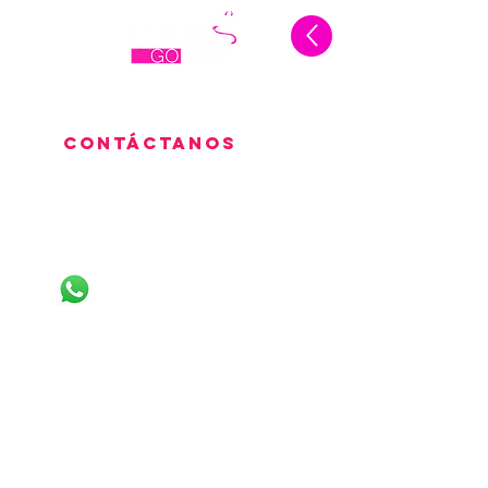
Calle Madroño 4 Gojár, Granada
España
Contáctanos
LLÁMANOS
+34622352891
+34632181986
LINEAS DE WHATSAPP
+34604116189
+34623428517
+34613921862
+34632200106
+34611319277
+34613988930
+34633345282
+34633785527