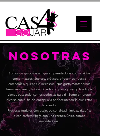
nosotras
Somos un grupo de amigas emprendedoras con servicios
como masajes tántricos, eróticos, ofrecemos nuestra
compañía a quienes lo necesitan. Nos gusta mantenernos
hermosas para ti, brindándote la compañía y tranquilidad que
vienes buscando, somos perfectas para ti. Somo un grupo
diverso con el fin de encajar a la perfección con lo que estás
buscando.
Preciosas mujeres con estilo, personalidad, tímidas, risueñas
o con carácter, pero con una esencia única, somos
encantadoras.