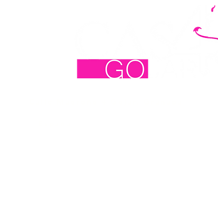
Calle Madroño 4 Gojár, Granada
España