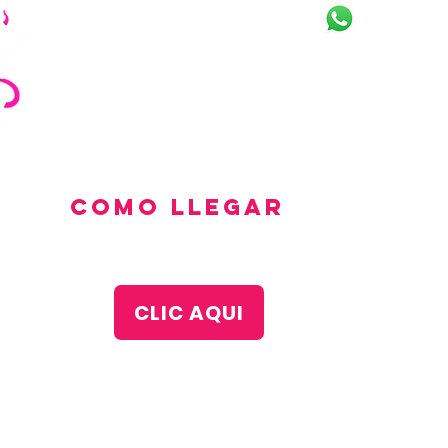
LLÁMANOS
LINEAS
+34622352891
+3460411
+34632181986
+3462342
+34613921
como llegar
CLIC AQUI