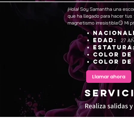
¡Hola! Soy Samantha una escor
que ha llegado para hacer tus
magnetismo irresistible😏 Mi p
• NACIONAL
• EDAD:
27 A
• ESTATURA
• COLOR DE
• COLOR DE
Llamar ahora
SERVIC
Realiza salidas y