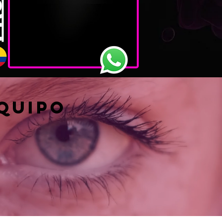
quipo
s