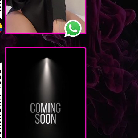
LY
NTE