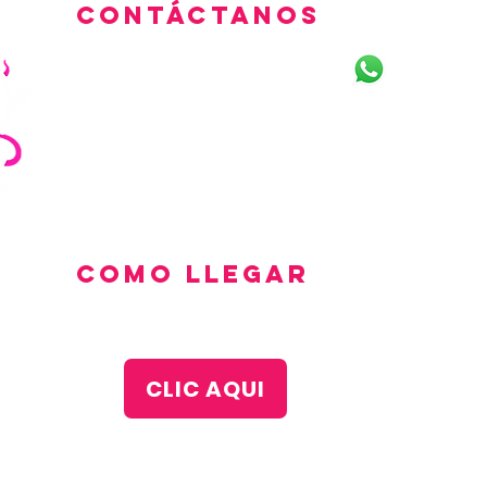
Contáctanos
LLÁMANOS
LINEAS
+34622352891
+3460411
+34632181986
+3462342
+34613921
como llegar
CLIC AQUI