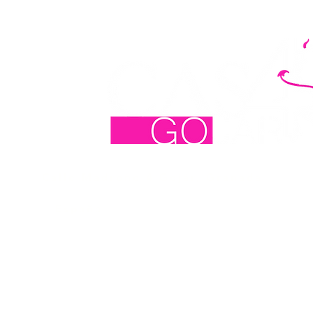
Calle Madroño 4 Gojár, Granada
España