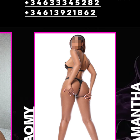
+34633345282
+
34613921862
Más
SAMANT
NAOMY