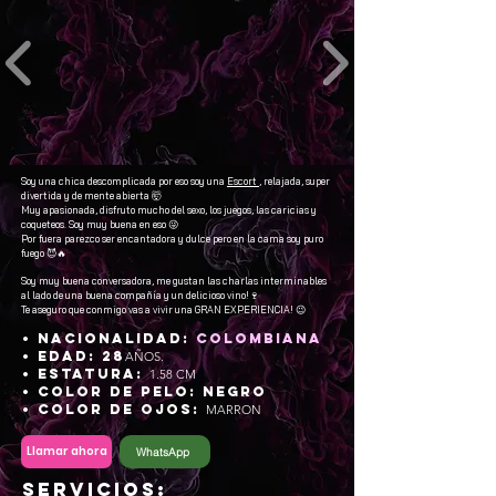
Soy una chica descomplicada por eso soy una
Escort
, relajada, super
divertida y de mente abierta 🤯
Muy apasionada, disfruto mucho del sexo, los juegos, las caricias y
coqueteos. Soy muy buena en eso 😜
Por fuera parezco ser encantadora y dulce pero en la cama soy puro
fuego 😈🔥
Soy muy buena conversadora, me gustan las charlas interminables
al lado de una buena compañía y un delicioso vino!🍷
Te aseguro que conmigo vas a vivir una GRAN EXPERIENCIA! 😉
• NACIONALIDAD:
Colombiana
• EDAD: 28
AÑOS.
• ESTATURA:
1.58 CM
• COLOR DE PELO: NEGRO
• COLOR DE OJOS:
MARRON
Llamar ahora
WhatsApp
SERVICIOS: