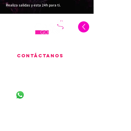
Realiza salidas y esta 24h
para ti.
Calle Madroño 4 Gojár, Granada
España
Contáctanos
LLÁMANOS
+34622352891
+34632181986
LINEAS DE WHATSAPP
+34604116189
+34623428517
+34613921862
+34632200106
+34611319277