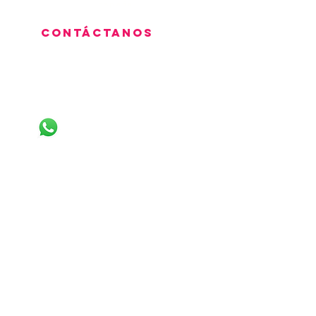
España
Contáctanos
LLÁMANOS
+34622352891
+34632181986
LINEAS DE WHATSAPP
+34604116189
+34623428517
+34613921862
+34632200106
+34611319277
+34613988930
+34633345282
+34633785527
como llegar
CLIC AQUI