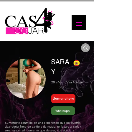
SARA
Y
28 años, Casa 4Gojar.
5.0
Llamar ahora
WhatsApp
Sumérgete conmigo en una experiencia que no querrás
abandonar lleno de cariño y de magia, te llevare al cielo y
sere tuya en el momento que desees, con absoluta