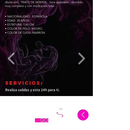
discreción.. TRATO DE NOVIOS.. Sera agradable , divertido,
muy completo y con implicación total.
• NACIONALIDAD: ESPAÑOLA
• EDAD: 28 AÑOS.
• ESTATURA: 1.60 CM
• COLOR DE PELO: NEGRO
• COLOR DE OJOS: MARRON
SERVICIOS:
Realiza salidas y esta 24h
para ti.
Calle Madroño 4 Gojár, Granada